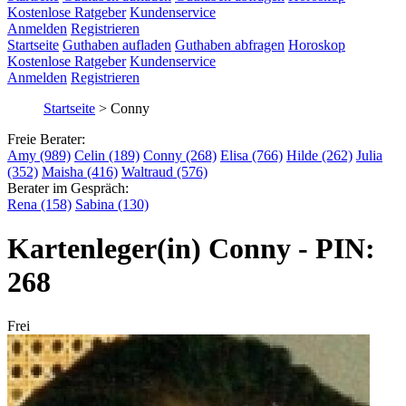
Kostenlose Ratgeber
Kundenservice
Anmelden
Registrieren
Startseite
Guthaben aufladen
Guthaben abfragen
Horoskop
Kostenlose Ratgeber
Kundenservice
Anmelden
Registrieren
Startseite
>
Conny
Freie Berater:
Amy (989)
Celin (189)
Conny (268)
Elisa (766)
Hilde (262)
Julia
(352)
Maisha (416)
Waltraud (576)
Berater im Gespräch:
Rena (158)
Sabina (130)
Kartenleger(in) Conny - PIN:
268
Frei