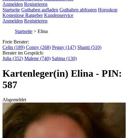
Anmelden
Registrieren
Startseite
Guthaben aufladen
Guthaben abfragen
Horoskop
Kostenlose Ratgeber
Kundenservice
Anmelden
Registrieren
Startseite
>
Elina
Freie Berater:
Celin (189)
Conny (268)
Peggy (147)
Shanti (510)
Berater im Gespräch:
Julia (352)
Malene (740)
Sabina (130)
Kartenleger(in) Elina - PIN:
587
Abgemeldet