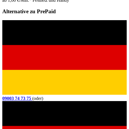
ab 1,00 €/Min.* Festnetz und Handy
Alternative zu PrePaid
09003 74 73 75
(oder)