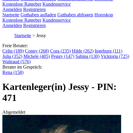
Kostenlose Ratgeber
Kundenservice
Anmelden
Registrieren
Startseite
Guthaben aufladen
Guthaben abfragen
Horoskop
Kostenlose Ratgeber
Kundenservice
Anmelden
Registrieren
Startseite
>
Jessy
Freie Berater:
Celin (189)
Conny (268)
Cora (235)
Hilde (262)
Ingeburg (111)
Julia (352)
Michele (405)
Peggy (147)
Sabina (130)
Vicktoria (725)
Waltraud (576)
Berater im Gespräch:
Rena (158)
Kartenleger(in) Jessy - PIN:
471
Abgemeldet