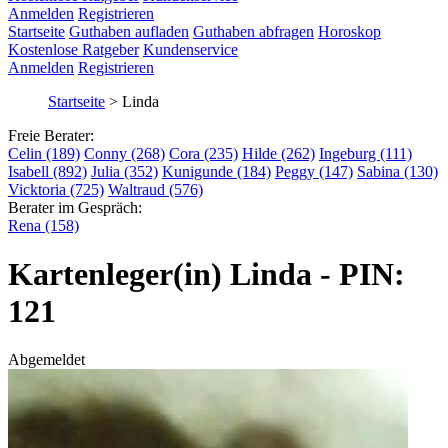
Anmelden
Registrieren
Startseite
Guthaben aufladen
Guthaben abfragen
Horoskop
Kostenlose Ratgeber
Kundenservice
Anmelden
Registrieren
Startseite
>
Linda
Freie Berater:
Celin (189)
Conny (268)
Cora (235)
Hilde (262)
Ingeburg (111)
Isabell (892)
Julia (352)
Kunigunde (184)
Peggy (147)
Sabina (130)
Vicktoria (725)
Waltraud (576)
Berater im Gespräch:
Rena (158)
Kartenleger(in) Linda - PIN:
121
Abgemeldet