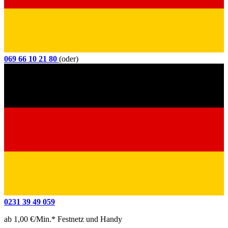
069 66 10 21 80
(oder)
0231 39 49 059
ab 1,00 €/Min.* Festnetz und Handy