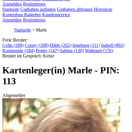
Anmelden
Registrieren
Startseite
Guthaben aufladen
Guthaben abfragen
Horoskop
Kostenlose Ratgeber
Kundenservice
Anmelden
Registrieren
Startseite
>
Marle
Freie Berater:
Celin (189)
Conny (268)
Hilde (262)
Ingeburg (111)
Isabell (892)
Kunigunde (184)
Peggy (147)
Sabina (130)
Waltraud (576)
Berater im Gespräch:
Keine
Kartenleger(in) Marle - PIN:
113
Abgemeldet