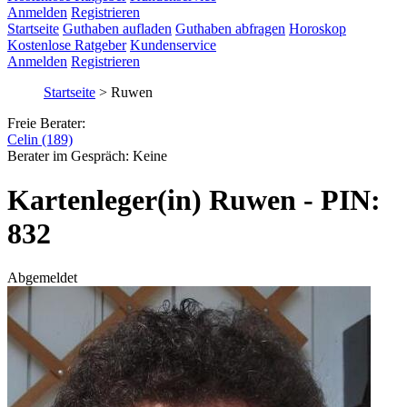
Anmelden
Registrieren
Startseite
Guthaben aufladen
Guthaben abfragen
Horoskop
Kostenlose Ratgeber
Kundenservice
Anmelden
Registrieren
Startseite
>
Ruwen
Freie Berater:
Celin (189)
Berater im Gespräch:
Keine
Kartenleger(in) Ruwen - PIN:
832
Abgemeldet