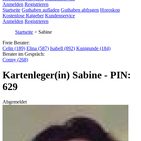
Anmelden
Registrieren
Startseite
Guthaben aufladen
Guthaben abfragen
Horoskop
Kostenlose Ratgeber
Kundenservice
Anmelden
Registrieren
Startseite
>
Sabine
Freie Berater:
Celin (189)
Elina (587)
Isabell (892)
Kunigunde (184)
Berater im Gespräch:
Conny (268)
Kartenleger(in) Sabine - PIN:
629
Abgemeldet