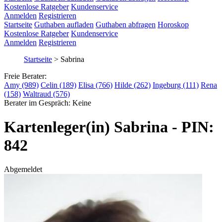
Kostenlose Ratgeber
Kundenservice
Anmelden
Registrieren
Startseite
Guthaben aufladen
Guthaben abfragen
Horoskop
Kostenlose Ratgeber
Kundenservice
Anmelden
Registrieren
Startseite
>
Sabrina
Freie Berater:
Amy (989)
Celin (189)
Elisa (766)
Hilde (262)
Ingeburg (111)
Rena
(158)
Waltraud (576)
Berater im Gespräch:
Keine
Kartenleger(in) Sabrina - PIN:
842
Abgemeldet