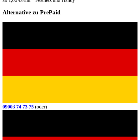
ab 1,00 €/Min.* Festnetz und Handy
Alternative zu PrePaid
09003 74 73 75
(oder)