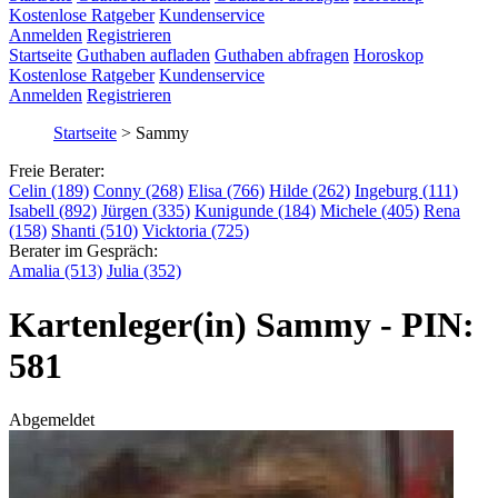
Kostenlose Ratgeber
Kundenservice
Anmelden
Registrieren
Startseite
Guthaben aufladen
Guthaben abfragen
Horoskop
Kostenlose Ratgeber
Kundenservice
Anmelden
Registrieren
Startseite
>
Sammy
Freie Berater:
Celin (189)
Conny (268)
Elisa (766)
Hilde (262)
Ingeburg (111)
Isabell (892)
Jürgen (335)
Kunigunde (184)
Michele (405)
Rena
(158)
Shanti (510)
Vicktoria (725)
Berater im Gespräch:
Amalia (513)
Julia (352)
Kartenleger(in) Sammy - PIN:
581
Abgemeldet