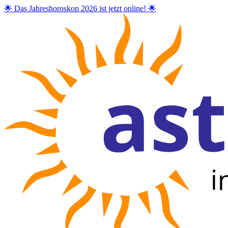
🌟 Das Jahreshoroskop 2026 ist jetzt online! 🌟