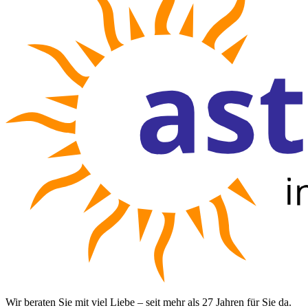
Wir beraten Sie mit viel Liebe – seit mehr als 27 Jahren für Sie da.