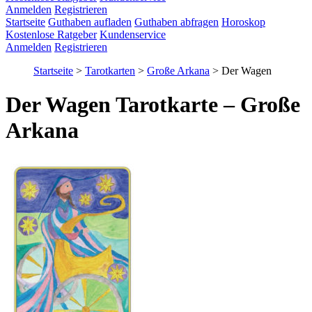
Anmelden
Registrieren
Startseite
Guthaben aufladen
Guthaben abfragen
Horoskop
Kostenlose Ratgeber
Kundenservice
Anmelden
Registrieren
Startseite
>
Tarotkarten
>
Große Arkana
>
Der Wagen
Der Wagen Tarotkarte – Große
Arkana