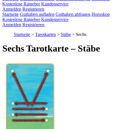
Kostenlose Ratgeber
Kundenservice
Anmelden
Registrieren
Startseite
Guthaben aufladen
Guthaben abfragen
Horoskop
Kostenlose Ratgeber
Kundenservice
Anmelden
Registrieren
Startseite
>
Tarotkarten
>
Stäbe
>
Sechs
Sechs Tarotkarte – Stäbe