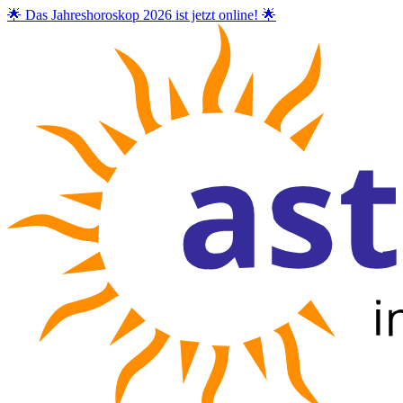
🌟 Das Jahreshoroskop 2026 ist jetzt online! 🌟