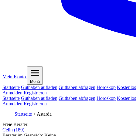
Mein Konto
Menü
Startseite
Guthaben aufladen
Guthaben abfragen
Horoskop
Kostenlos
Anmelden
Registrieren
Startseite
Guthaben aufladen
Guthaben abfragen
Horoskop
Kostenlos
Anmelden
Registrieren
Startseite
>
Astarda
Freie Berater:
Celin (189)
Berater im Gespräch:
Keine