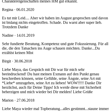
Charaktereigenschaften meines HM gut erkannt.
Regina · 06.01.2020
Es tut mir Leid.... Aber wir haben im August gesprochen und davon
ist bislang nichts eingetroffen. Schade. Du warst aber super lieb.
Trotzdem Danke
Nadine · 14.01.2019
Sehr fundierte Beratung, Kompetenz und gute Fokussierung. Für all
die, die den Tatsachen ins Auge schauen möchten. Danke...Du
erzählst keinen Mist
Birgit · 30.06.2018
Liebe Maya, das Gespräch mit Dir war für mich sehr
beeindruckend! Du hast meinen Exmann auf den Punkt genau
beschreiben können, seine Gefühle, seine Ängste, seine Art mit
*Liebe* umzugehen, seine Art zu lieben! WOW!!!!! Danke Dir
herzlichst, auch für Deine Tipps! Ich werde diese mit Sicherheit
beherzigen und mich wieder bei Dir melden! Liebe Grüße
Marion · 27.06.2018
Liebe Maya wieder mal Topberatung...alles gestimmt...staune immer