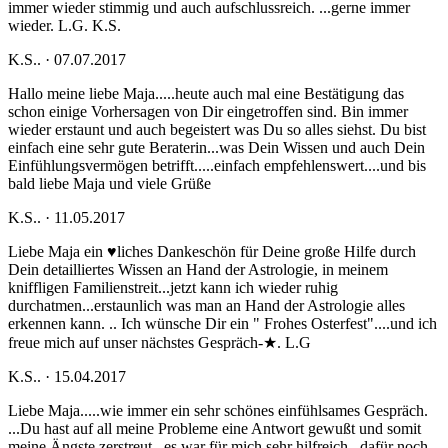
immer wieder stimmig und auch aufschlussreich. ...gerne immer
wieder. L.G. K.S.
K.S.. · 07.07.2017
Hallo meine liebe Maja.....heute auch mal eine Bestätigung das
schon einige Vorhersagen von Dir eingetroffen sind. Bin immer
wieder erstaunt und auch begeistert was Du so alles siehst. Du bist
einfach eine sehr gute Beraterin...was Dein Wissen und auch Dein
Einfühlungsvermögen betrifft.....einfach empfehlenswert....und bis
bald liebe Maja und viele Grüße
K.S.. · 11.05.2017
Liebe Maja ein ♥liches Dankeschön für Deine große Hilfe durch
Dein detailliertes Wissen an Hand der Astrologie, in meinem
kniffligen Familienstreit...jetzt kann ich wieder ruhig
durchatmen...erstaunlich was man an Hand der Astrologie alles
erkennen kann. .. Ich wünsche Dir ein " Frohes Osterfest"....und ich
freue mich auf unser nächstes Gespräch-★. L.G
K.S.. · 15.04.2017
Liebe Maja.....wie immer ein sehr schönes einfühlsames Gespräch.
...Du hast auf all meine Probleme eine Antwort gewußt und somit
meine Ängste zerstreut...es war für mich sehr hilfreich...dafür noch