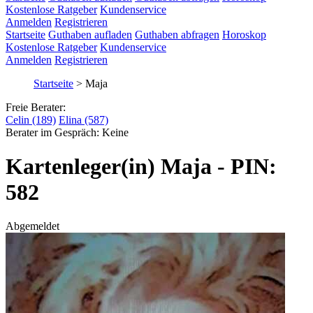
Kostenlose Ratgeber
Kundenservice
Anmelden
Registrieren
Startseite
Guthaben aufladen
Guthaben abfragen
Horoskop
Kostenlose Ratgeber
Kundenservice
Anmelden
Registrieren
Startseite
>
Maja
Freie Berater:
Celin (189)
Elina (587)
Berater im Gespräch:
Keine
Kartenleger(in) Maja - PIN:
582
Abgemeldet