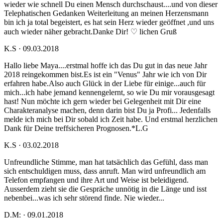
wieder wie schnell Du einen Mensch durchschaust....und von dieser
Telephatischen Gedanken Weiterleitung an meinen Herzensmann
bin ich ja total begeistert, es hat sein Herz wieder geöffnet ,und uns
auch wieder näher gebracht.Danke Dir! ♡ lichen Gruß
K.S · 09.03.2018
Hallo liebe Maya....erstmal hoffe ich das Du gut in das neue Jahr
2018 reingekommen bist.Es ist ein "Venus" Jahr wie ich von Dir
erfahren habe.Also auch Glück in der Liebe für einige...auch für
mich...ich habe jemand kennengelernt, so wie Du mir vorausgesagt
hast! Nun möchte ich gern wieder bei Gelegenheit mit Dir eine
Charakteranalyse machen, denn darin bist Du ja Profi... Jedenfalls
melde ich mich bei Dir sobald ich Zeit habe. Und erstmal herzlichen
Dank für Deine treffsicheren Prognosen.*L.G
K.S · 03.02.2018
Unfreundliche Stimme, man hat tatsächlich das Gefühl, dass man
sich entschuldigen muss, dass anruft. Man wird unfreundlich am
Telefon empfangen und ihre Art und Weise ist beleidigend.
Ausserdem zieht sie die Gespräche unnötig in die Länge und isst
nebenbei...was ich sehr störend finde. Nie wieder...
D.M: · 09.01.2018