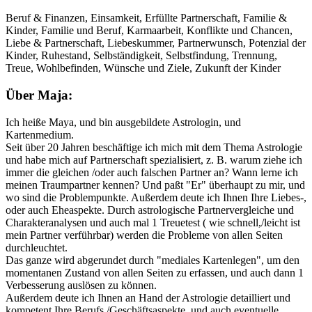
Beruf & Finanzen, Einsamkeit, Erfüllte Partnerschaft, Familie &
Kinder, Familie und Beruf, Karmaarbeit, Konflikte und Chancen,
Liebe & Partnerschaft, Liebeskummer, Partnerwunsch, Potenzial der
Kinder, Ruhestand, Selbständigkeit, Selbstfindung, Trennung,
Treue, Wohlbefinden, Wünsche und Ziele, Zukunft der Kinder
Über Maja:
Ich heiße Maya, und bin ausgebildete Astrologin, und
Kartenmedium.
Seit über 20 Jahren beschäftige ich mich mit dem Thema Astrologie
und habe mich auf Partnerschaft spezialisiert, z. B. warum ziehe ich
immer die gleichen /oder auch falschen Partner an? Wann lerne ich
meinen Traumpartner kennen? Und paßt "Er" überhaupt zu mir, und
wo sind die Problempunkte. Außerdem deute ich Ihnen Ihre Liebes-,
oder auch Eheaspekte. Durch astrologische Partnervergleiche und
Charakteranalysen und auch mal 1 Treuetest ( wie schnell,/leicht ist
mein Partner verführbar) werden die Probleme von allen Seiten
durchleuchtet.
Das ganze wird abgerundet durch "mediales Kartenlegen", um den
momentanen Zustand von allen Seiten zu erfassen, und auch dann 1
Verbesserung auslösen zu können.
Außerdem deute ich Ihnen an Hand der Astrologie detailliert und
kompetent Ihre Berufs /Geschäftsaspekte, und auch eventuelle