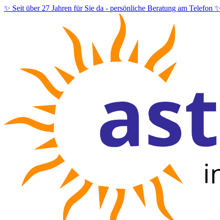
✨ Seit über 27 Jahren für Sie da -
persönliche Beratung am Telefon 