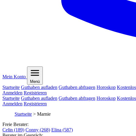
Mein Konto
Menü
Startseite
Guthaben aufladen
Guthaben abfragen
Horoskop
Kostenlos
Anmelden
Registrieren
Startseite
Guthaben aufladen
Guthaben abfragen
Horoskop
Kostenlos
Anmelden
Registrieren
Startseite
>
Marnie
Freie Berater:
Celin (189)
Conny (268)
Elina (587)
Berater im Gespräch: