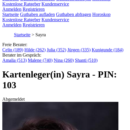
Kostenlose Ratgeber
Kundenservice
Anmelden
Registrieren
Startseite
Guthaben aufladen
Guthaben abfragen
Horoskop
Kostenlose Ratgeber
Kundenservice
Anmelden
Registrieren
Startseite
>
Sayra
Freie Berater:
Celin (189)
Hilde (262)
Julia (352)
Jürgen (335)
Kunigunde (184)
Berater im Gespräch:
Amalia (513)
Malene (740)
Nina (260)
Shanti (510)
Kartenleger(in) Sayra - PIN:
103
Abgemeldet