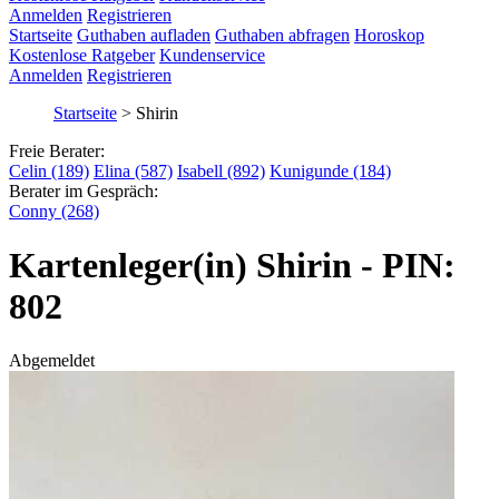
Anmelden
Registrieren
Startseite
Guthaben aufladen
Guthaben abfragen
Horoskop
Kostenlose Ratgeber
Kundenservice
Anmelden
Registrieren
Startseite
>
Shirin
Freie Berater:
Celin (189)
Elina (587)
Isabell (892)
Kunigunde (184)
Berater im Gespräch:
Conny (268)
Kartenleger(in) Shirin - PIN:
802
Abgemeldet