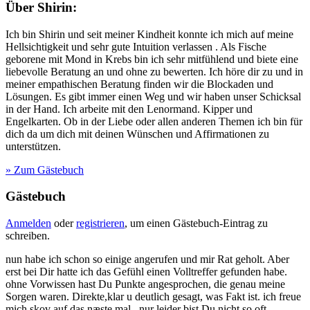
Über Shirin:
Ich bin Shirin und seit meiner Kindheit konnte ich mich auf meine
Hellsichtigkeit und sehr gute Intuition verlassen . Als Fische
geborene mit Mond in Krebs bin ich sehr mitfühlend und biete eine
liebevolle Beratung an und ohne zu bewerten. Ich höre dir zu und in
meiner empathischen Beratung finden wir die Blockaden und
Lösungen. Es gibt immer einen Weg und wir haben unser Schicksal
in der Hand. Ich arbeite mit den Lenormand. Kipper und
Engelkarten. Ob in der Liebe oder allen anderen Themen ich bin für
dich da um dich mit deinen Wünschen und Affirmationen zu
unterstützen.
» Zum Gästebuch
Gästebuch
Anmelden
oder
registrieren
, um einen Gästebuch-Eintrag zu
schreiben.
nun habe ich schon so einige angerufen und mir Rat geholt. Aber
erst bei Dir hatte ich das Gefühl einen Volltreffer gefunden habe.
ohne Vorwissen hast Du Punkte angesprochen, die genau meine
Sorgen waren. Direkte,klar u deutlich gesagt, was Fakt ist. ich freue
mich skov auf das næste mal . nur leider bist Du nicht so oft