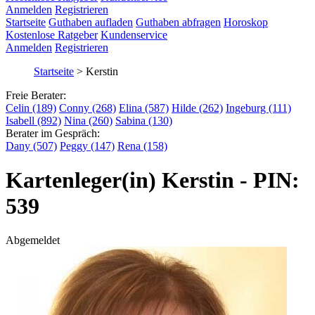
Anmelden
Registrieren
Startseite
Guthaben aufladen
Guthaben abfragen
Horoskop
Kostenlose Ratgeber
Kundenservice
Anmelden
Registrieren
Startseite
>
Kerstin
Freie Berater:
Celin (189)
Conny (268)
Elina (587)
Hilde (262)
Ingeburg (111)
Isabell (892)
Nina (260)
Sabina (130)
Berater im Gespräch:
Dany (507)
Peggy (147)
Rena (158)
Kartenleger(in) Kerstin - PIN:
539
Abgemeldet