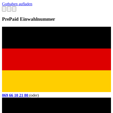
Guthaben aufladen
PrePaid Einwahlnummer
069 66 10 21 80
(oder)