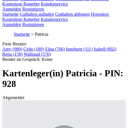
Kostenlose Ratgeber
Kundenservice
Anmelden
Registrieren
Startseite
Guthaben aufladen
Guthaben abfragen
Horoskop
Kostenlose Ratgeber
Kundenservice
Anmelden
Registrieren
Startseite
>
Patricia
Freie Berater:
Amy (989)
Celin (189)
Elisa (766)
Ingeburg (111)
Isabell (892)
Rena (158)
Waltraud (576)
Berater im Gespräch:
Keine
Kartenleger(in) Patricia - PIN:
928
Abgemeldet