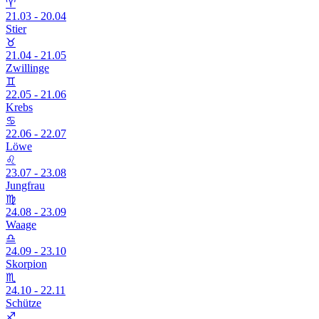
♈
21.03 - 20.04
Stier
♉
21.04 - 21.05
Zwillinge
♊
22.05 - 21.06
Krebs
♋
22.06 - 22.07
Löwe
♌
23.07 - 23.08
Jungfrau
♍
24.08 - 23.09
Waage
♎
24.09 - 23.10
Skorpion
♏
24.10 - 22.11
Schütze
♐