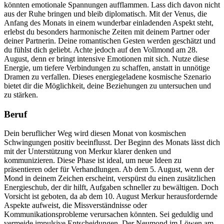
könnten emotionale Spannungen aufflammen. Lass dich davon nicht
aus der Ruhe bringen und bleib diplomatisch. Mit der Venus, die
Anfang des Monats in einem wunderbar einladenden Aspekt steht,
erlebst du besonders harmonische Zeiten mit deinem Partner oder
deiner Partnerin. Deine romantischen Gesten werden geschätzt und
du fühlst dich geliebt. Achte jedoch auf den Vollmond am 28.
August, denn er bringt intensive Emotionen mit sich. Nutze diese
Energie, um tiefere Verbindungen zu schaffen, anstatt in unnötige
Dramen zu verfallen. Dieses energiegeladene kosmische Szenario
bietet dir die Möglichkeit, deine Beziehungen zu untersuchen und
zu stärken.
Beruf
Dein beruflicher Weg wird diesen Monat von kosmischen
Schwingungen positiv beeinflusst. Der Beginn des Monats lässt dich
mit der Unterstützung von Merkur klarer denken und
kommunizieren. Diese Phase ist ideal, um neue Ideen zu
präsentieren oder für Verhandlungen. Ab dem 5. August, wenn der
Mond in deinem Zeichen erscheint, verspürst du einen zusätzlichen
Energieschub, der dir hilft, Aufgaben schneller zu bewältigen. Doch
Vorsicht ist geboten, da ab dem 10. August Merkur herausfordernde
Aspekte aufweist, die Missverständnisse oder
Kommunikationsprobleme verursachen könnten. Sei geduldig und
vermeide impulsive Entscheidungen. Der Neumond im Löwen am