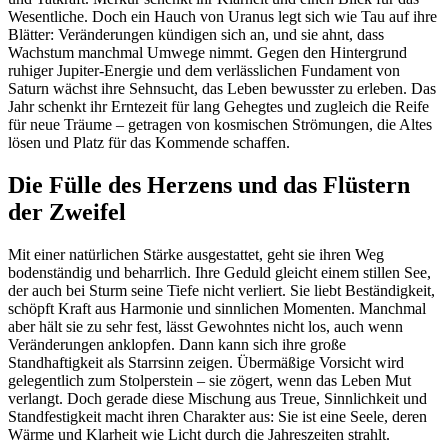
Wesentliche. Doch ein Hauch von Uranus legt sich wie Tau auf ihre
Blätter: Veränderungen kündigen sich an, und sie ahnt, dass
Wachstum manchmal Umwege nimmt. Gegen den Hintergrund
ruhiger Jupiter-Energie und dem verlässlichen Fundament von
Saturn wächst ihre Sehnsucht, das Leben bewusster zu erleben. Das
Jahr schenkt ihr Erntezeit für lang Gehegtes und zugleich die Reife
für neue Träume – getragen von kosmischen Strömungen, die Altes
lösen und Platz für das Kommende schaffen.
Die Fülle des Herzens und das Flüstern
der Zweifel
Mit einer natürlichen Stärke ausgestattet, geht sie ihren Weg
bodenständig und beharrlich. Ihre Geduld gleicht einem stillen See,
der auch bei Sturm seine Tiefe nicht verliert. Sie liebt Beständigkeit,
schöpft Kraft aus Harmonie und sinnlichen Momenten. Manchmal
aber hält sie zu sehr fest, lässt Gewohntes nicht los, auch wenn
Veränderungen anklopfen. Dann kann sich ihre große
Standhaftigkeit als Starrsinn zeigen. Übermäßige Vorsicht wird
gelegentlich zum Stolperstein – sie zögert, wenn das Leben Mut
verlangt. Doch gerade diese Mischung aus Treue, Sinnlichkeit und
Standfestigkeit macht ihren Charakter aus: Sie ist eine Seele, deren
Wärme und Klarheit wie Licht durch die Jahreszeiten strahlt.