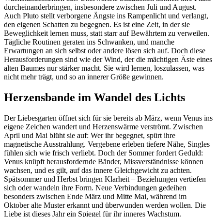
durcheinanderbringen, insbesondere zwischen Juli und August.
Auch Pluto stellt verborgene Ängste ins Rampenlicht und verlangt,
den eigenen Schatten zu begegnen. Es ist eine Zeit, in der sie
Beweglichkeit lernen muss, statt starr auf Bewährtem zu verweilen.
Tägliche Routinen geraten ins Schwanken, und manche
Erwartungen an sich selbst oder andere lösen sich auf. Doch diese
Herausforderungen sind wie der Wind, der die mächtigen Äste eines
alten Baumes nur stärker macht. Sie wird lernen, loszulassen, was
nicht mehr trägt, und so an innerer Größe gewinnen.
Herzensbande im Wandel des Lichts
Der Liebesgarten öffnet sich für sie bereits ab März, wenn Venus ins
eigene Zeichen wandert und Herzenswärme verströmt. Zwischen
April und Mai blüht sie auf: Wer ihr begegnet, spürt ihre
magnetische Ausstrahlung. Vergebene erleben tiefere Nähe, Singles
fühlen sich wie frisch verliebt. Doch der Sommer fordert Geduld:
Venus knüpft herausfordernde Bänder, Missverständnisse können
wachsen, und es gilt, auf das innere Gleichgewicht zu achten.
Spätsommer und Herbst bringen Klarheit – Beziehungen vertiefen
sich oder wandeln ihre Form. Neue Verbindungen gedeihen
besonders zwischen Ende März und Mitte Mai, während im
Oktober alte Muster erkannt und überwunden werden wollen. Die
Liebe ist dieses Jahr ein Spiegel für ihr inneres Wachstum.